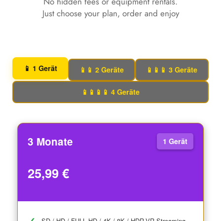
No hidden fees or equipment rentals.
Just choose your plan, order and enjoy
📱 1 Gerät
📱📱 2 Geräte
📱📱📱 3 Geräte
📱📱📱📱 4 Geräte
3 Monate
1 Gerät
25,99 €
SD / HD / FULL HD / 4K / 8K / HDR-VR Streaming