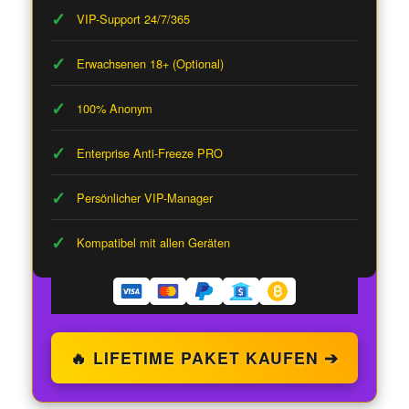
VIP-Support 24/7/365
Erwachsenen 18+ (Optional)
100% Anonym
Enterprise Anti-Freeze PRO
Persönlicher VIP-Manager
Kompatibel mit allen Geräten
🔥 LIFETIME PAKET KAUFEN ➔