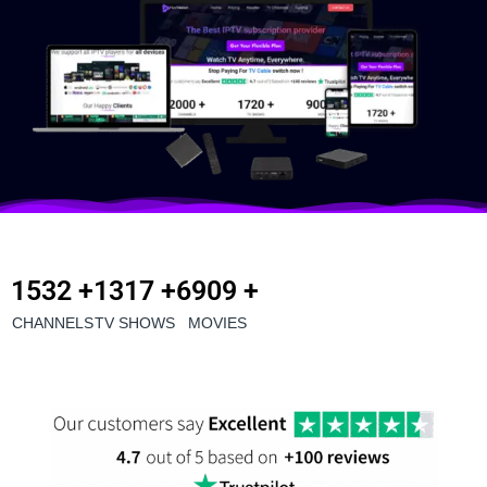
2000
 +
1720
 +
9000
 +
CHANNELS
TV SHOWS
MOVIES